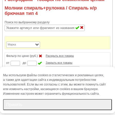
Молнии спираль+рулонка
/ Спираль н/р
брючная тип 4
Поиск по выбранному разделу
Марка
Фильтр по цене (руб.)
Раскрыть все товары
от
до
Закрыть все товары
Все товары
Мы используем файлы cookies в статистических и рекламных целях,
Новинки
а также для адаптации сайта к индивидуальным потребностям
пользователей. Если вы не согласны с этим, вы можете покинуть сайт
или изменить настройки, касающиеся cookies в вашем браузере.
Настройка интерфейса
Изменение настроек может ограничить функциональность сайта.
Принять