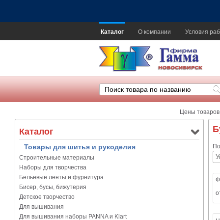
Каталог
О компании
Условия раб
Цены товаров
Б
Каталог
Товары для шитья и рукоделия
По
Строительные материалы
Наборы для творчества
Бельевые ленты и фурнитура
Ф
Бисер, бусы, бижутерия
о
Детское творчество
Для вышивания
Для вышивания наборы PANNA и Klart