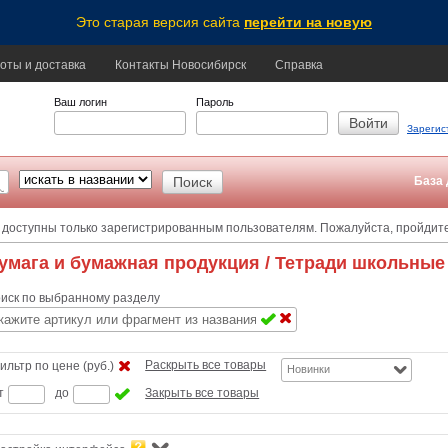
Это старая версия сайта
перейти на новую
оты и доставка
Контакты Новосибирск
Справка
Ваш логин
Пароль
Зарегис
База 
 доступны только зарегистрированным пользователям. Пожалуйста, пройдит
умага и бумажная продукция
/ Тетради школьные
иск по выбранному разделу
Раскрыть все товары
ильтр по цене (руб.)
Новинки
т
до
Закрыть все товары