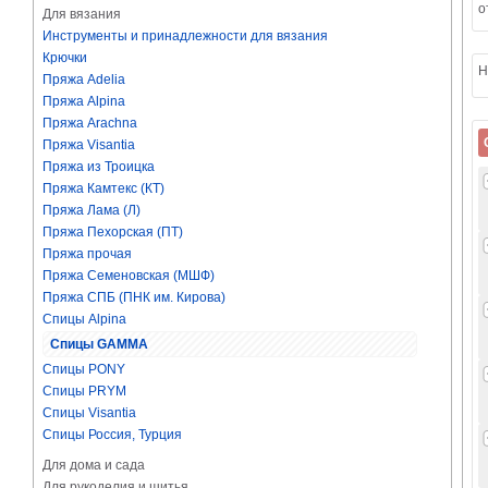
о
Для вязания
Инструменты и принадлежности для вязания
Крючки
Н
Пряжа Adelia
Пряжа Alpina
Пряжа Arachna
Пряжа Visantia
Пряжа из Троицка
Пряжа Камтекс (КТ)
Пряжа Лама (Л)
Пряжа Пехорская (ПТ)
Пряжа прочая
Пряжа Семеновская (МШФ)
Пряжа СПБ (ПНК им. Кирова)
Спицы Alpina
Спицы GAMMA
Спицы PONY
Спицы PRYM
Спицы Visantia
Спицы Россия, Турция
Для дома и сада
Для рукоделия и шитья