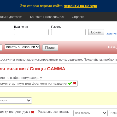
Это старая версия сайта
перейти на новую
оты и доставка
Контакты Новосибирск
Справка
Ваш логин
Пароль
Зарегис
База 
 доступны только зарегистрированным пользователям. Пожалуйста, пройдит
ля вязания
/ Спицы GAMMA
иск по выбранному разделу
Марка
Раскрыть все товары
ильтр по цене (руб.)
Все товары
Нови