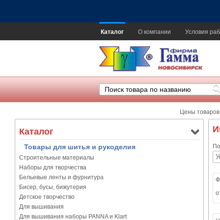
Каталог
О компании
Условия раб
Цены товаров
И
Каталог
Товары для шитья и рукоделия
По
Строительные материалы
Наборы для творчества
Бельевые ленты и фурнитура
Ф
Бисер, бусы, бижутерия
о
Детское творчество
Для вышивания
Для вышивания наборы PANNA и Klart