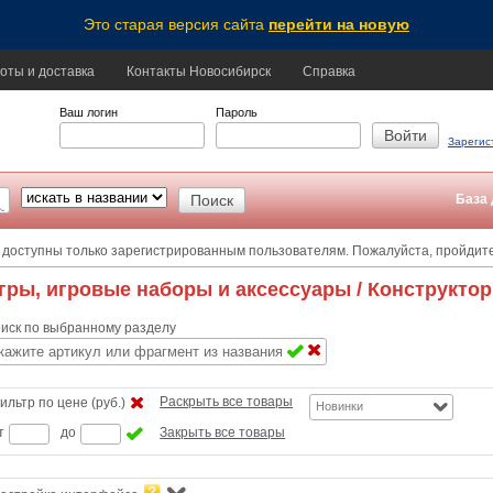
Это старая версия сайта
перейти на новую
оты и доставка
Контакты Новосибирск
Справка
Ваш логин
Пароль
Зарегис
База 
 доступны только зарегистрированным пользователям. Пожалуйста, пройдит
гры, игровые наборы и аксессуары
/ Конструкто
иск по выбранному разделу
Раскрыть все товары
ильтр по цене (руб.)
Новинки
т
до
Закрыть все товары