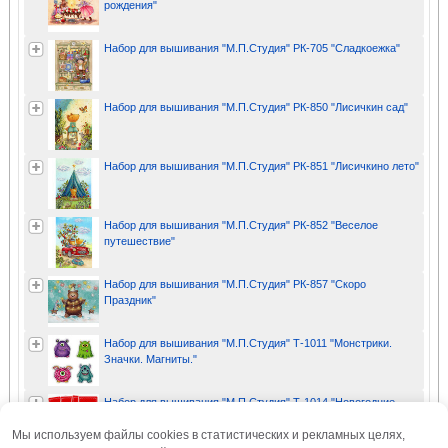
рождения"
Набор для вышивания "М.П.Студия" РК-705 "Сладкоежка"
Набор для вышивания "М.П.Студия" РК-850 "Лисичкин сад"
Набор для вышивания "М.П.Студия" РК-851 "Лисичкино лето"
Набор для вышивания "М.П.Студия" РК-852 "Веселое
путешествие"
Набор для вышивания "М.П.Студия" РК-857 "Скоро
Праздник"
Набор для вышивания "М.П.Студия" Т-1011 "Монстрики.
Значки. Магниты."
Набор для вышивания "М.П.Студия" Т-1014 "Новогодние
узоры. Набор для сервировки приборов"
Мы используем файлы cookies в статистических и рекламных целях,