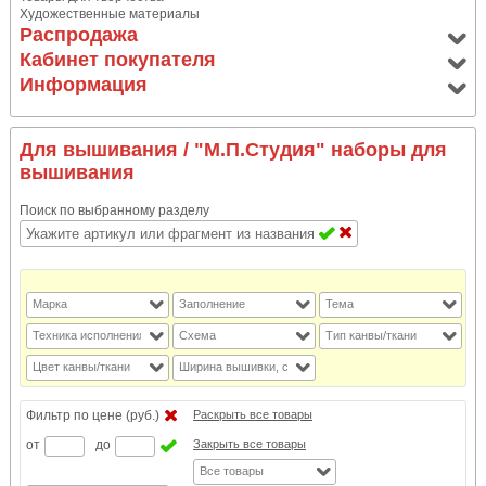
Художественные материалы
Распродажа
Кабинет покупателя
Информация
Для вышивания
/ "М.П.Студия" наборы для
вышивания
Поиск по выбранному разделу
Марка
Заполнение
Тема
Техника исполнения
Схема
Тип канвы/ткани
Цвет канвы/ткани
Ширина вышивки, см
Фильтр по цене (руб.)
Раскрыть все товары
от
до
Закрыть все товары
Все товары