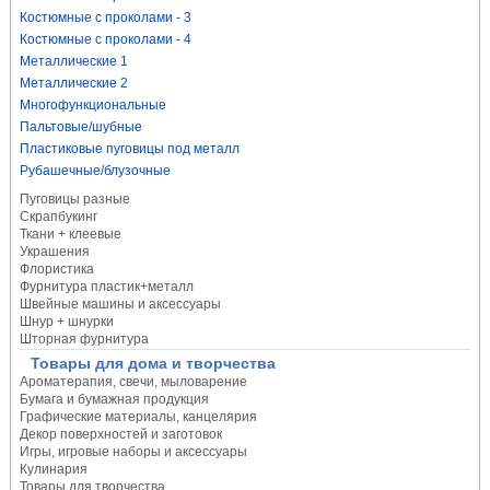
Костюмные с проколами - 3
Костюмные с проколами - 4
Металлические 1
Металлические 2
Многофункциональные
Пальтовые/шубные
Пластиковые пуговицы под металл
Рубашечные/блузочные
Пуговицы разные
Скрапбукинг
Ткани + клеевые
Украшения
Флористика
Фурнитура пластик+металл
Швейные машины и аксессуары
Шнур + шнурки
Шторная фурнитура
Товары для дома и творчества
Ароматерапия, свечи, мыловарение
Бумага и бумажная продукция
Графические материалы, канцелярия
Декор поверхностей и заготовок
Игры, игровые наборы и аксессуары
Кулинария
Товары для творчества