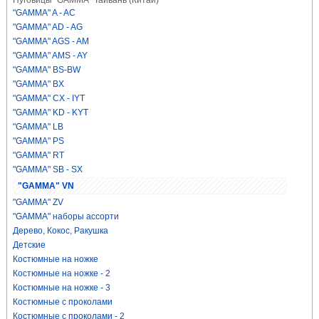
Пуговицы "GAMMA" Тайвань (Китай)
"GAMMA" A - AC
"GAMMA" AD - AG
"GAMMA" AGS - AM
"GAMMA" AMS - AY
"GAMMA" BS-BW
"GAMMA" BX
"GAMMA" CX - IYT
"GAMMA" KD - KYT
"GAMMA" LB
"GAMMA" PS
"GAMMA" RT
"GAMMA" SB - SX
"GAMMA" VN
"GAMMA" ZV
"GAMMA" наборы ассорти
Дерево, Кокос, Ракушка
Детские
Костюмные на ножке
Костюмные на ножке - 2
Костюмные на ножке - 3
Костюмные с проколами
Костюмные с проколами - 2