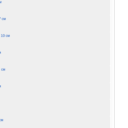
м
7 см
 10 см
м
 см
м
см