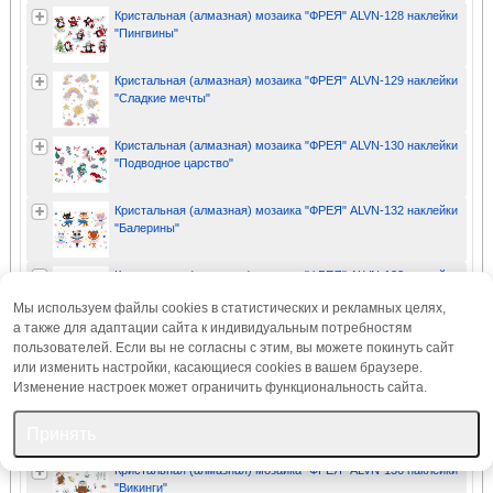
Кристальная (алмазная) мозаика "ФРЕЯ" ALVN-128 наклейки
"Пингвины"
Кристальная (алмазная) мозаика "ФРЕЯ" ALVN-129 наклейки
"Сладкие мечты"
Кристальная (алмазная) мозаика "ФРЕЯ" ALVN-130 наклейки
"Подводное царство"
Кристальная (алмазная) мозаика "ФРЕЯ" ALVN-132 наклейки
"Балерины"
Кристальная (алмазная) мозаика "ФРЕЯ" ALVN-133 наклейки
"Завтрак"
Мы используем файлы cookies в статистических и рекламных целях,
а также для адаптации сайта к индивидуальным потребностям
Кристальная (алмазная) мозаика "ФРЕЯ" ALVN-134 наклейки
пользователей. Если вы не согласны с этим, вы можете покинуть сайт
"Фантастические существа"
или изменить настройки, касающиеся cookies в вашем браузере.
Изменение настроек может ограничить функциональность сайта.
Кристальная (алмазная) мозаика "ФРЕЯ" ALVN-135 наклейки
"Новогодние"
Принять
Кристальная (алмазная) мозаика "ФРЕЯ" ALVN-136 наклейки
"Викинги"