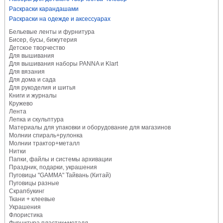
Раскраски карандашами
Раскраски на одежде и аксессуарах
Бельевые ленты и фурнитура
Бисер, бусы, бижутерия
Детское творчество
Для вышивания
Для вышивания наборы PANNA и Klart
Для вязания
Для дома и сада
Для рукоделия и шитья
Книги и журналы
Кружево
Лента
Лепка и скульптура
Материалы для упаковки и оборудование для магазинов
Молнии спираль+рулонка
Молнии трактор+металл
Нитки
Папки, файлы и системы архивации
Праздник, подарки, украшения
Пуговицы "GAMMA" Тайвань (Китай)
Пуговицы разные
Скрапбукинг
Ткани + клеевые
Украшения
Флористика