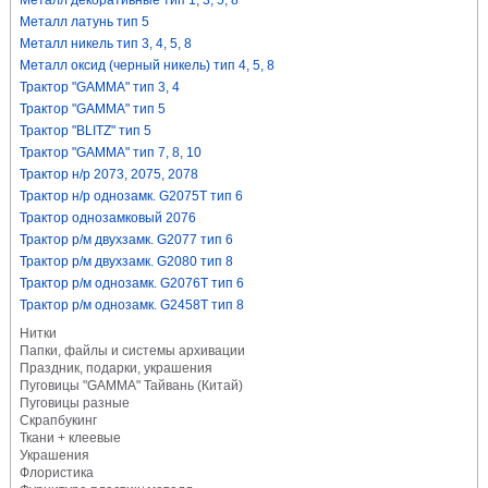
Металл декоративные тип 1, 3, 5, 8
Металл латунь тип 5
Металл никель тип 3, 4, 5, 8
Металл оксид (черный никель) тип 4, 5, 8
Трактор "GAMMA" тип 3, 4
Трактор "GAMMA" тип 5
Трактор "BLITZ" тип 5
Трактор "GAMMA" тип 7, 8, 10
Трактор н/р 2073, 2075, 2078
Трактор н/р однозамк. G2075T тип 6
Трактор однозамковый 2076
Трактор р/м двухзамк. G2077 тип 6
Трактор р/м двухзамк. G2080 тип 8
Трактор р/м однозамк. G2076T тип 6
Трактор р/м однозамк. G2458T тип 8
Нитки
Папки, файлы и системы архивации
Праздник, подарки, украшения
Пуговицы "GAMMA" Тайвань (Китай)
Пуговицы разные
Скрапбукинг
Ткани + клеевые
Украшения
Флористика