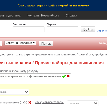
Это старая версия сайта
перейти на новую
оты и доставка
Контакты Новосибирск
Справка
Ваш логин
Пароль
Зарегис
База 
 доступны только зарегистрированным пользователям. Пожалуйста, пройдит
ля вышивания
/ Прочие наборы для вышивания
иск по выбранному разделу
Марка
Раскрыть все товары
ильтр по цене (руб.)
Новинки