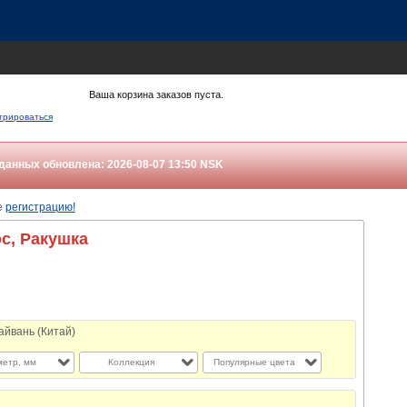
Ваша корзина заказов пуста.
трироваться
данных обновлена: 2026-08-07 13:50
NSK
е
регистрацию!
ос, Ракушка
айвань (Китай)
етр, мм
Коллекция
Популярные цвета