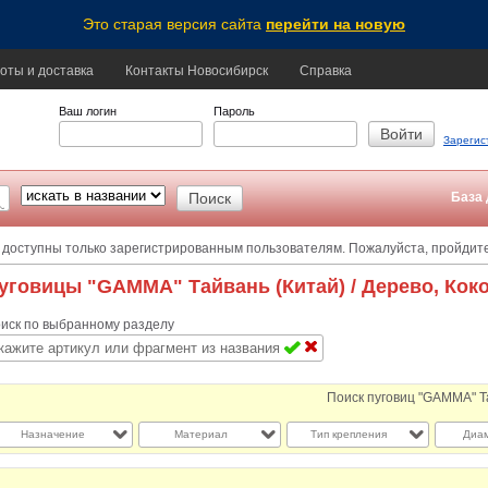
Это старая версия сайта
перейти на новую
оты и доставка
Контакты Новосибирск
Справка
Ваш логин
Пароль
Зарегис
База 
 доступны только зарегистрированным пользователям. Пожалуйста, пройдит
уговицы "GAMMA" Тайвань (Китай)
/ Дерево, Кок
иск по выбранному разделу
Поиск пуговиц "GAMMA" Т
Назначение
Материал
Тип крепления
Диам