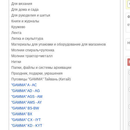
Для вязания
Для дома и сада
Для рукоделия и шитья
Ф
Книги и журналы
о
Кружево
Лента
Лепка и скульптура
Н
Материалы для упаковки и оборудование для магазинов
Молнии спираль+рулонка
Молнии трактор+металл
Нитки
Папки, файлы и системы архивации
Праздник, подарки, украшения
Пуговицы "GAMMA" Тайвань (Китай)
"GAMMA" A - AC
"GAMMA" AD - AG
"GAMMA" AGS - AM
"GAMMA" AMS - AY
"GAMMA" BS-BW
"GAMMA" BX
"GAMMA" CX - IYT
"GAMMA" KD - KYT