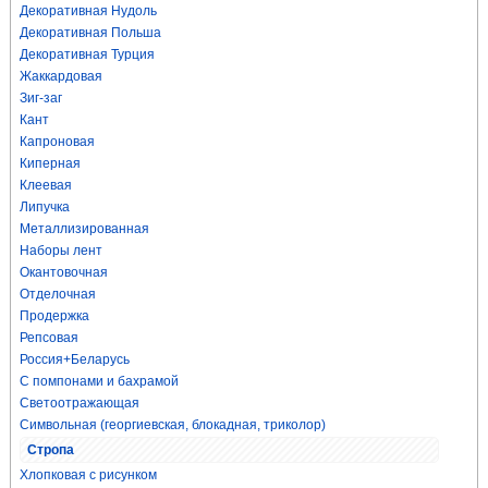
Декоративная Нудоль
Декоративная Польша
Декоративная Турция
Жаккардовая
Зиг-заг
Кант
Капроновая
Киперная
Клеевая
Липучка
Металлизированная
Наборы лент
Окантовочная
Отделочная
Продержка
Репсовая
Россия+Беларусь
С помпонами и бахрамой
Светоотражающая
Символьная (георгиевская, блокадная, триколор)
Стропа
Хлопковая с рисунком