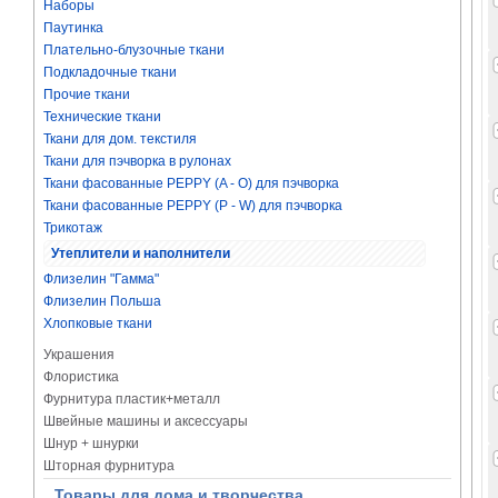
Наборы
Паутинка
Плательно-блузочные ткани
Подкладочные ткани
Прочие ткани
Технические ткани
Ткани для дом. текстиля
Ткани для пэчворка в рулонах
Ткани фасованные PEPPY (A - O) для пэчворка
Ткани фасованные PEPPY (P - W) для пэчворка
Трикотаж
Утеплители и наполнители
Флизелин "Гамма"
Флизелин Польша
Хлопковые ткани
Украшения
Флористика
Фурнитура пластик+металл
Швейные машины и аксессуары
Шнур + шнурки
Шторная фурнитура
Товары для дома и творчества