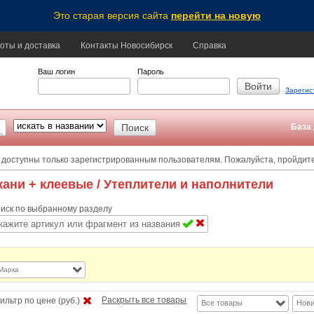
Это старая версия сайта
перейти на новую
оты и доставка
Контакты Новосибирск
Справка
Ваш логин
Пароль
Зарегис
База 
 доступны только зарегистрированным пользователям. Пожалуйста, пройдит
кани + клеевые
/ Утеплители и наполнители
иск по выбранному разделу
Марка
Раскрыть все товары
ильтр по цене (руб.)
Все товары
Нови