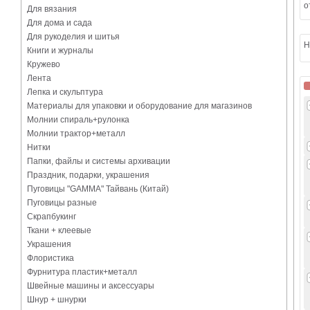
о
Для вязания
Для дома и сада
Для рукоделия и шитья
Н
Книги и журналы
Кружево
Лента
Лепка и скульптура
Материалы для упаковки и оборудование для магазинов
Молнии спираль+рулонка
Молнии трактор+металл
Нитки
Папки, файлы и системы архивации
Праздник, подарки, украшения
Пуговицы "GAMMA" Тайвань (Китай)
Пуговицы разные
Скрапбукинг
Ткани + клеевые
Украшения
Флористика
Фурнитура пластик+металл
Швейные машины и аксессуары
Шнур + шнурки