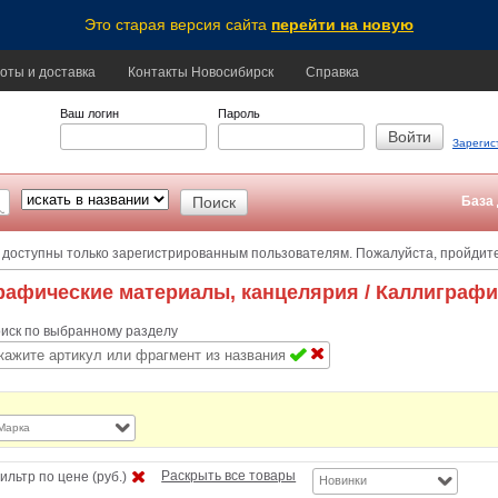
Это старая версия сайта
перейти на новую
оты и доставка
Контакты Новосибирск
Справка
Ваш логин
Пароль
Зарегис
База 
 доступны только зарегистрированным пользователям. Пожалуйста, пройдит
рафические материалы, канцелярия
/ Каллиграф
иск по выбранному разделу
Марка
Раскрыть все товары
ильтр по цене (руб.)
Новинки