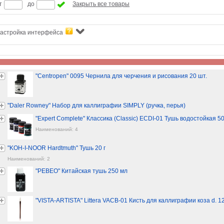
т
до
Закрыть все товары
астройка интерфейса
"Centropen" 0095 Чернила для черчения и рисования 20 шт.
"Daler Rowney" Набор для каллиграфии SIMPLY (ручка, перья)
"Expert Complete" Классика (Classic) ECDI-01 Тушь водостойкая 50
Наименований: 4
"KOH-I-NOOR Hardtmuth" Тушь 20 г
Наименований: 2
"PEBEO" Китайская тушь 250 мл
"VISTA-ARTISTA" Littera VACB-01 Кисть для каллиграфии коза d. 12