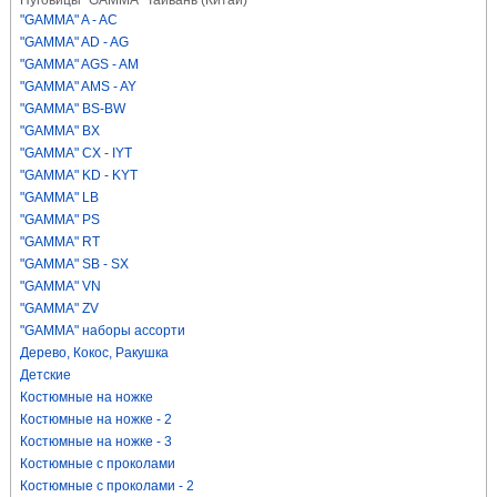
Пуговицы "GAMMA" Тайвань (Китай)
"GAMMA" A - AC
"GAMMA" AD - AG
"GAMMA" AGS - AM
"GAMMA" AMS - AY
"GAMMA" BS-BW
"GAMMA" BX
"GAMMA" CX - IYT
"GAMMA" KD - KYT
"GAMMA" LB
"GAMMA" PS
"GAMMA" RT
"GAMMA" SB - SX
"GAMMA" VN
"GAMMA" ZV
"GAMMA" наборы ассорти
Дерево, Кокос, Ракушка
Детские
Костюмные на ножке
Костюмные на ножке - 2
Костюмные на ножке - 3
Костюмные с проколами
Костюмные с проколами - 2