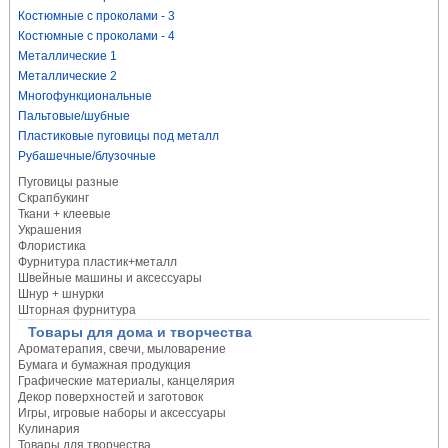
Костюмные с проколами - 3
Костюмные с проколами - 4
Металлические 1
Металлические 2
Многофункциональные
Пальтовые/шубные
Пластиковые пуговицы под металл
Рубашечные/блузочные
Пуговицы разные
Скрапбукинг
Ткани + клеевые
Украшения
Флористика
Фурнитура пластик+металл
Швейные машины и аксессуары
Шнур + шнурки
Шторная фурнитура
Товары для дома и творчества
Ароматерапия, свечи, мыловарение
Бумага и бумажная продукция
Графические материалы, канцелярия
Декор поверхностей и заготовок
Игры, игровые наборы и аксессуары
Кулинария
Товары для творчества