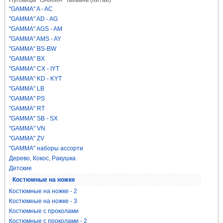
Пуговицы "GAMMA" Тайвань (Китай)
"GAMMA" A - AC
"GAMMA" AD - AG
"GAMMA" AGS - AM
"GAMMA" AMS - AY
"GAMMA" BS-BW
"GAMMA" BX
"GAMMA" CX - IYT
"GAMMA" KD - KYT
"GAMMA" LB
"GAMMA" PS
"GAMMA" RT
"GAMMA" SB - SX
"GAMMA" VN
"GAMMA" ZV
"GAMMA" наборы ассорти
Дерево, Кокос, Ракушка
Детские
Костюмные на ножке
Костюмные на ножке - 2
Костюмные на ножке - 3
Костюмные с проколами
Костюмные с проколами - 2