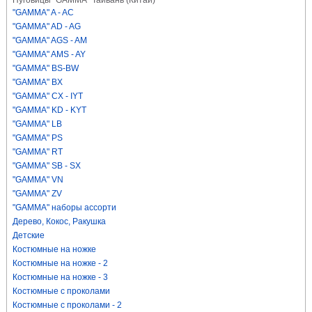
Пуговицы "GAMMA" Тайвань (Китай)
"GAMMA" A - AC
"GAMMA" AD - AG
"GAMMA" AGS - AM
"GAMMA" AMS - AY
"GAMMA" BS-BW
"GAMMA" BX
"GAMMA" CX - IYT
"GAMMA" KD - KYT
"GAMMA" LB
"GAMMA" PS
"GAMMA" RT
"GAMMA" SB - SX
"GAMMA" VN
"GAMMA" ZV
"GAMMA" наборы ассорти
Дерево, Кокос, Ракушка
Детские
Костюмные на ножке
Костюмные на ножке - 2
Костюмные на ножке - 3
Костюмные с проколами
Костюмные с проколами - 2