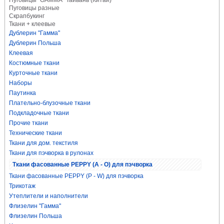
Пуговицы "GAMMA" Тайвань (Китай)
Пуговицы разные
Скрапбукинг
Ткани + клеевые
Дублерин "Гамма"
Дублерин Польша
Клеевая
Костюмные ткани
Курточные ткани
Наборы
Паутинка
Плательно-блузочные ткани
Подкладочные ткани
Прочие ткани
Технические ткани
Ткани для дом. текстиля
Ткани для пэчворка в рулонах
Ткани фасованные PEPPY (A - O) для пэчворка
Ткани фасованные PEPPY (P - W) для пэчворка
Трикотаж
Утеплители и наполнители
Флизелин "Гамма"
Флизелин Польша