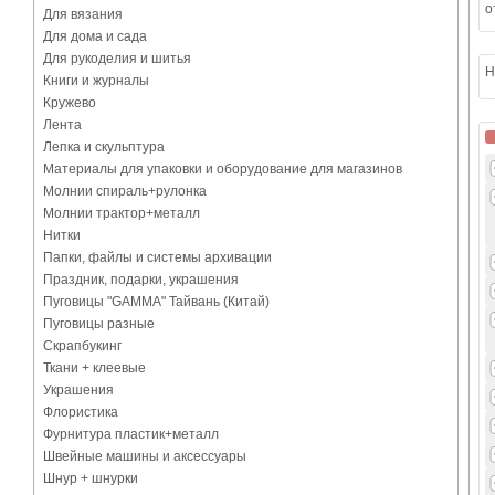
о
Для вязания
Для дома и сада
Для рукоделия и шитья
Н
Книги и журналы
Кружево
Лента
Лепка и скульптура
Материалы для упаковки и оборудование для магазинов
Молнии спираль+рулонка
Молнии трактор+металл
Нитки
Папки, файлы и системы архивации
Праздник, подарки, украшения
Пуговицы "GAMMA" Тайвань (Китай)
Пуговицы разные
Скрапбукинг
Ткани + клеевые
Украшения
Флористика
Фурнитура пластик+металл
Швейные машины и аксессуары
Шнур + шнурки