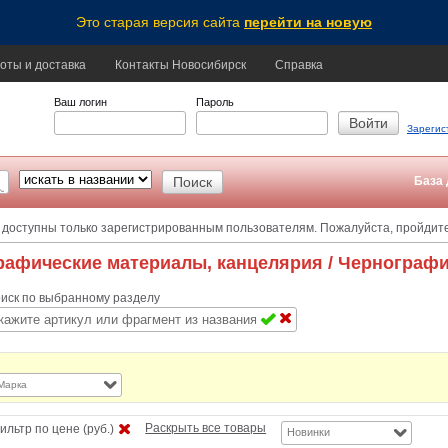
Это старая версия сайта
перейти на новую
оты и доставка
Контакты Новосибирск
Справка
Ваш логин
Пароль
Зарегис
База 
 доступны только зарегистрированным пользователям. Пожалуйста, пройдит
рафические материалы, канцелярия
/ Чернограф
иск по выбранному разделу
Марка
Раскрыть все товары
ильтр по цене (руб.)
Новинки