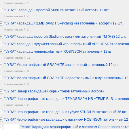
Наименований: 16
"LYRA" _Карандаш простой Studium заточенный ассорти 12 шт.
Наименований: 4
"LYRA" Карандаш REMBRANDT Sketching незаточенный ассорти 12 шт.
Наименований: 2
"LYRA" Карандаш простой Studium с ластиком заточенный ТМ (HB) 12 шт.
"LYRA" Карандаш художественный чернографитный ART DESIGN заточенны
"LYRA" Карандаш чернографитный ROBINSON заточенный 12 шт.
Наименований: 11
"LYRA" Мелок графитный GRAPHITE акварельный заточенный 12 шт.
Наименований: 3
"LYRA" Мелок графитный GRAPHITE нерастворимый в воде заточенный 12 
Наименований: 3
"LYRA" Набор карандашей серых тонов заточенный ассорти
"LYRA" Чернографитные карандаши TEMAGRAPH HB +TEMP BLS заточенны
Наименований: 2
"LYRA" Чернографитные карандаши в тубусе STUDIUM заточенный 36 шт.
"LYRA" Чернографитные карандаши с ластиком ROBINSON заточенный 12 
"Milan" Карандаш чернографитный с ластиком Copper series зато