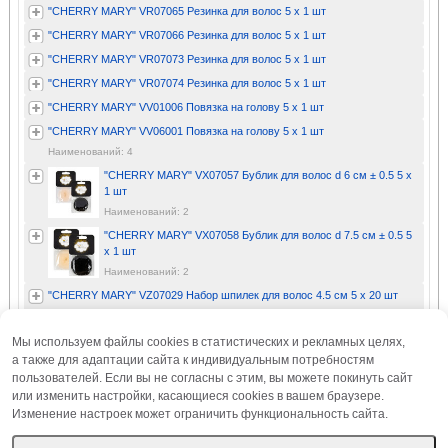
"CHERRY MARY" VR07065 Резинка для волос 5 х 1 шт
"CHERRY MARY" VR07066 Резинка для волос 5 х 1 шт
"CHERRY MARY" VR07073 Резинка для волос 5 х 1 шт
"CHERRY MARY" VR07074 Резинка для волос 5 х 1 шт
"CHERRY MARY" VV01006 Повязка на голову 5 х 1 шт
"CHERRY MARY" VV06001 Повязка на голову 5 х 1 шт
Наименований: 4
"CHERRY MARY" VX07057 Бублик для волос d 6 см ± 0.5 5 х
1 шт
Наименований: 2
"CHERRY MARY" VX07058 Бублик для волос d 7.5 см ± 0.5 5
х 1 шт
Наименований: 2
"CHERRY MARY" VZ07029 Набор шпилек для волос 4.5 см 5 х 20 шт
Наименований: 4
"CHERRY MARY" VZ07030 Набор шпилек для волос 6 см 5 х 20 шт
Мы используем файлы cookies в статистических и рекламных целях,
а также для адаптации сайта к индивидуальным потребностям
Наименований: 4
пользователей. Если вы не согласны с этим, вы можете покинуть сайт
"CHERRY MARY" VZ07031 Набор шпилек для волос 7.5 см 5 х 20 шт
или изменить настройки, касающиеся cookies в вашем браузере.
Наименований: 3
Изменение настроек может ограничить функциональность сайта.