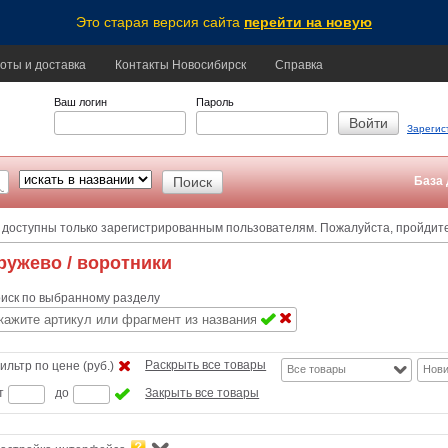
Это старая версия сайта
перейти на новую
оты и доставка
Контакты Новосибирск
Справка
Ваш логин
Пароль
Зарегис
База 
 доступны только зарегистрированным пользователям. Пожалуйста, пройдит
ружево
/ воротники
иск по выбранному разделу
Раскрыть все товары
ильтр по цене (руб.)
Все товары
Нови
т
до
Закрыть все товары