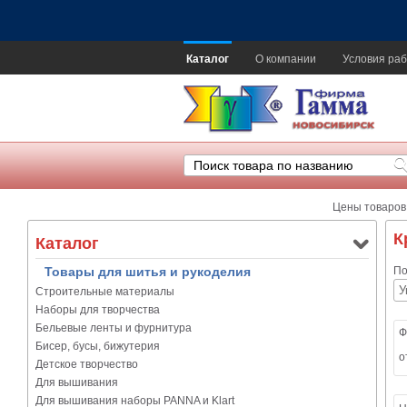
Каталог
О компании
Условия раб
Цены товаров
К
Каталог
Товары для шитья и рукоделия
По
Строительные материалы
Наборы для творчества
Бельевые ленты и фурнитура
Ф
Бисер, бусы, бижутерия
о
Детское творчество
Для вышивания
Для вышивания наборы PANNA и Klart