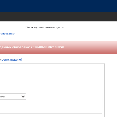
Ваша корзина заказов пуста.
трироваться
данных обновлена: 2026-08-08 06:10
NSK
е
регистрацию!
нки