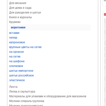
Н
Для вязания
Для дома и сада
Для рукоделия и шитья
Книги и журналы
Кружево
воротники
вставки
гипюр
капроновое
крупные цветы на сетке
на органзе
на сетке
на шифоне
хлопковое
шитье импортное
шитье российское
эластичное
Лента
Лепка и скульптура
Материалы для упаковки и оборудование для магазинов
Молнии спираль+рулонка
Молнии трактор+металл