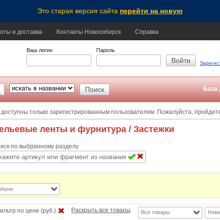
Это старая версия сайта
перейти на новую
оты и доставка
Контакты Новосибирск
Справка
Ваш логин
Пароль
Зарегис
База 
 доступны только зарегистрированным пользователям. Пожалуйста, пройдит
ельевые ленты и фурнитура
/ Застежки
иск по выбранному разделу
Марка
Раскрыть все товары
ильтр по цене (руб.)
Все товары
Нови