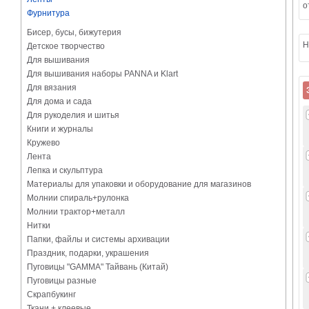
о
Фурнитура
Бисер, бусы, бижутерия
Н
Детское творчество
Для вышивания
Для вышивания наборы PANNA и Klart
Для вязания
Для дома и сада
Для рукоделия и шитья
Книги и журналы
Кружево
Лента
Лепка и скульптура
Материалы для упаковки и оборудование для магазинов
Молнии спираль+рулонка
Молнии трактор+металл
Нитки
Папки, файлы и системы архивации
Праздник, подарки, украшения
Пуговицы "GAMMA" Тайвань (Китай)
Пуговицы разные
Скрапбукинг
Ткани + клеевые