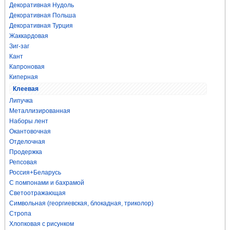
Декоративная Нудоль
Декоративная Польша
Декоративная Турция
Жаккардовая
Зиг-заг
Кант
Капроновая
Киперная
Клеевая
Липучка
Металлизированная
Наборы лент
Окантовочная
Отделочная
Продержка
Репсовая
Россия+Беларусь
С помпонами и бахрамой
Светоотражающая
Символьная (георгиевская, блокадная, триколор)
Стропа
Хлопковая с рисунком