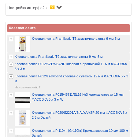
Настройка интерфейса
Клеевая лента
Клеевая лента Framilastic T6 эластичная лента 6 мм 5 м
Клеевая лента Framilastic T9 эластичная лента 9 мм 5 м
Клеевая лента P012/SZEWBAND клеевая с прошивкой 12 мм ФАСОВКА
5 х 3 м
Клеевая лента P012/szewband клеевая с сутажом 12 мм ФАСОВКА 5 х 3
м
Наименований: 2
Клеевая лента P015/45711/EL16 №3 кромка клеевая 15 мм
ФАСОВКА 5 х 3 м W
Клеевая лента P020/S2201A/BIALY/V+SP 20 мм ФАСОВКА 5 х
2.5 м белый
Клеевая лента Г-110хт (G-110ht) Кромка клеевая 10 мм 100 м
белый