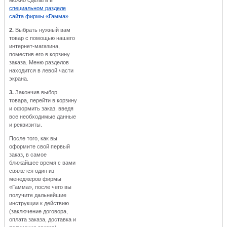
можно сделать в
специальном разделе
сайта фирмы «Гамма»
.
2.
Выбрать нужный вам
товар с помощью нашего
интернет-магазина,
поместив его в корзину
заказа. Меню разделов
находится в левой части
экрана.
3.
Закончив выбор
товара, перейти в корзину
и оформить заказ, введя
все необходимые данные
и реквизиты.
После того, как вы
оформите свой первый
заказ, в самое
ближайшее время с вами
свяжется один из
менеджеров фирмы
«Гамма», после чего вы
получите дальнейшие
инструкции к действию
(заключение договора,
оплата заказа, доставка и