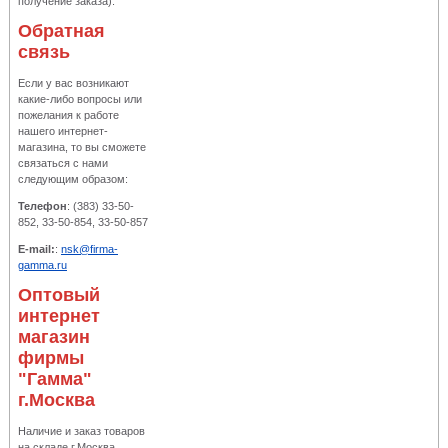
получение заказа).
Обратная
связь
Если у вас возникают
какие-либо вопросы или
пожелания к работе
нашего интернет-
магазина, то вы сможете
связаться с нами
следующим образом:
Телефон
: (383) 33-50-
852, 33-50-854, 33-50-857
E-mail:
:
nsk@firma-
gamma.ru
Оптовый
интернет
магазин
фирмы
"Гамма"
г.Москва
Наличие и заказ товаров
на складе г.Москва