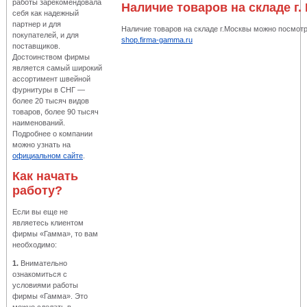
работы зарекомендовала
Наличие товаров на складе г.
себя как надежный
партнер и для
Наличие товаров на складе г.Москвы можно посмотр
покупателей, и для
shop.firma-gamma.ru
поставщиков.
Достоинством фирмы
является самый широкий
ассортимент швейной
фурнитуры в СНГ —
более 20 тысяч видов
товаров, более 90 тысяч
наименований.
Подробнее о компании
можно узнать на
официальном сайте
.
Как начать
работу?
Если вы еще не
являетесь клиентом
фирмы «Гамма», то вам
необходимо:
1.
Внимательно
ознакомиться с
условиями работы
фирмы «Гамма». Это