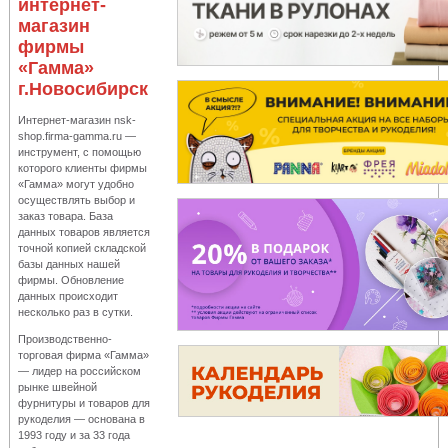
интернет-
магазин
фирмы
«Гамма»
г.Новосибирск
Интернет-магазин nsk-
shop.firma-gamma.ru —
инструмент, с помощью
которого клиенты фирмы
«Гамма» могут удобно
осуществлять выбор и
заказ товара. База
данных товаров является
точной копией складской
базы данных нашей
фирмы. Обновление
данных происходит
несколько раз в сутки.
Производственно-
торговая фирма «Гамма»
— лидер на российском
рынке швейной
фурнитуры и товаров для
рукоделия — основана в
1993 году и за 33 года