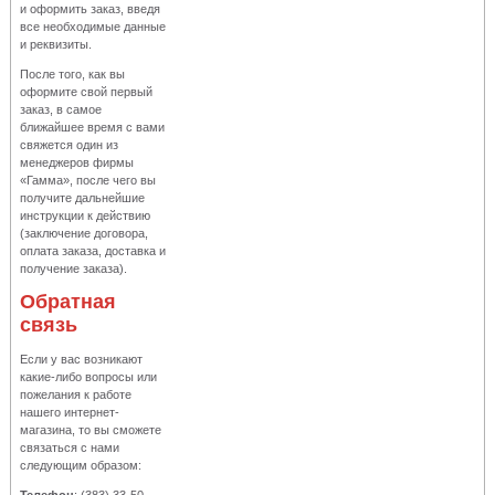
и оформить заказ, введя
все необходимые данные
и реквизиты.
После того, как вы
оформите свой первый
заказ, в самое
ближайшее время с вами
свяжется один из
менеджеров фирмы
«Гамма», после чего вы
получите дальнейшие
инструкции к действию
(заключение договора,
оплата заказа, доставка и
получение заказа).
Обратная
связь
Если у вас возникают
какие-либо вопросы или
пожелания к работе
нашего интернет-
магазина, то вы сможете
связаться с нами
следующим образом: