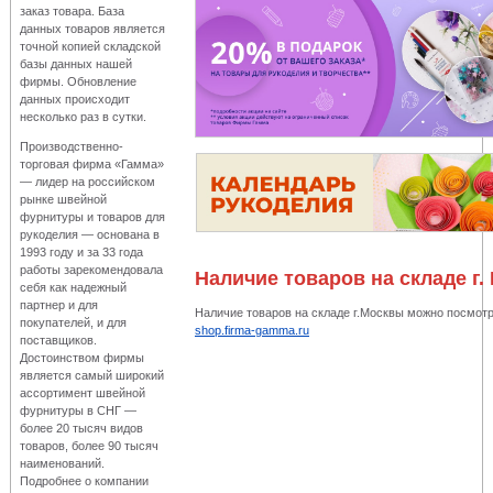
заказ товара. База
данных товаров является
точной копией складской
базы данных нашей
фирмы. Обновление
данных происходит
несколько раз в сутки.
Производственно-
торговая фирма «Гамма»
— лидер на российском
рынке швейной
фурнитуры и товаров для
рукоделия — основана в
1993 году и за 33 года
работы зарекомендовала
Наличие товаров на складе г.
себя как надежный
партнер и для
Наличие товаров на складе г.Москвы можно посмотр
покупателей, и для
shop.firma-gamma.ru
поставщиков.
Достоинством фирмы
является самый широкий
ассортимент швейной
фурнитуры в СНГ —
более 20 тысяч видов
товаров, более 90 тысяч
наименований.
Подробнее о компании